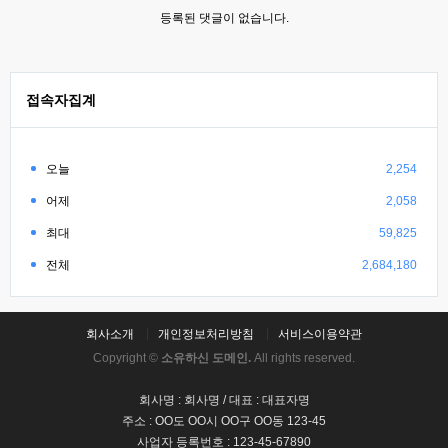
등록된 댓글이 없습니다.
접속자집계
오늘
2,254
어제
2,058
최대
59,825
전체
2,684,180
회사소개
개인정보처리방침
서비스이용약관
Copyright ©
소유하신 도메인.
All rights reserved.
회사명 : 회사명 / 대표 : 대표자명
주소 : OO도 OO시 OO구 OO동 123-45
사업자 등록번호 : 123-45-67890