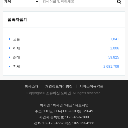
접속자집계
오늘
1,841
어제
2,006
최대
59,825
전체
2,681,709
회사소개
개인정보처리방침
서비스이용약관
Copyright ©
소유하신 도메인.
All rights reserved.
회사명 : 회사명 / 대표 : 대표자명
주소 : OO도 OO시 OO구 OO동 123-45
사업자 등록번호 : 123-45-67890
전화 : 02-123-4567 팩스 : 02-123-4568