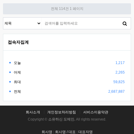
전체 114건
1 페이지
접속자집계
오늘
1,217
어제
2,265
최대
59,825
전체
2,687,887
회사소개
개인정보처리방침
서비스이용약관
Copyright ©
소유하신 도메인.
All rights reserved.
회사명 : 회사명 / 대표 : 대표자명