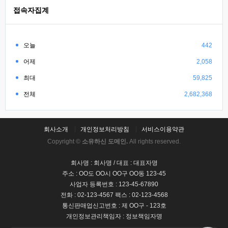
접속자집계
오늘
442
어제
2,058
최대
59,825
전체
2,682,368
회사소개
개인정보처리방침
서비스이용약관
Copyright ©
소유하신 도메인.
All rights reserved.
회사명 : 회사명 / 대표 : 대표자명
주소 : OO도 OO시 OO구 OO동 123-45
사업자 등록번호 : 123-45-67890
전화 : 02-123-4567 팩스 : 02-123-4568
통신판매업신고번호 : 제 OO구 - 123호
개인정보관리책임자 : 정보책임자명