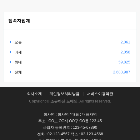
접속자집계
오늘
2,061
어제
2,058
최대
59,825
전체
2,683,987
회사소개
개인정보처리방침
서비스이용약관
Copyright ©
소유하신 도메인.
All rights reserved.
회사명 : 회사명 / 대표 : 대표자명
주소 : OO도 OO시 OO구 OO동 123-45
사업자 등록번호 : 123-45-67890
전화 : 02-123-4567 팩스 : 02-123-4568