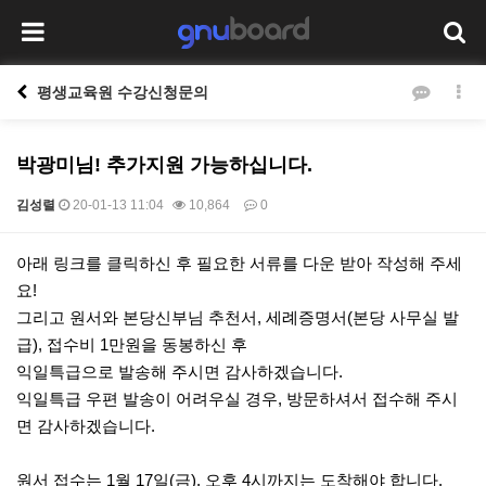
평생교육원 수강신청문의
박광미님! 추가지원 가능하십니다.
김성렬
20-01-13 11:04
10,864
0
본문
아래 링크를 클릭하신 후 필요한 서류를 다운 받아 작성해 주세
요!
그리고 원서와 본당신부님 추천서, 세례증명서(본당 사무실 발
급), 접수비 1만원을 동봉하신 후
익일특급으로 발송해 주시면 감사하겠습니다.
익일특급 우편 발송이 어려우실 경우, 방문하셔서 접수해 주시
면 감사하겠습니다.
원서 접수는 1월 17일(금), 오후 4시까지는 도착해야 합니다.