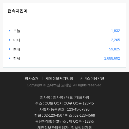
접속자집계
오늘
1,932
어제
2,265
최대
59,825
전체
2,688,602
회사소개
개인정보처리방침
서비스이용약관
Copyright ©
소유하신 도메인.
All rights reserved.
회사명 : 회사명 / 대표 : 대표자명
주소 : OO도 OO시 OO구 OO동 123-45
사업자 등록번호 : 123-45-67890
전화 : 02-123-4567 팩스 : 02-123-4568
통신판매업신고번호 : 제 OO구 - 123호
개인정보관리책임자 : 정보책임자명