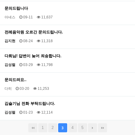
문의드립니다
아녜스
09-11
11,637
전례음악원 오르간 문의드립니다.
김지현
08-24
11,318
다희님! 답변이 늦어 죄송합니다.
김성렬
03-29
11,798
문의드려요..
다히
03-20
11,253
김슬기님 전화 부탁드립니다.
김성렬
01-23
12,114
1
2
4
5
3