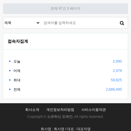
전체 97건
3 페이지
접속자집계
오늘
2,090
어제
2,479
최대
59,825
전체
2,686,495
회사소개
개인정보처리방침
서비스이용약관
Copyright ©
소유하신 도메인.
All rights reserved.
회사명 : 회사명 / 대표 : 대표자명