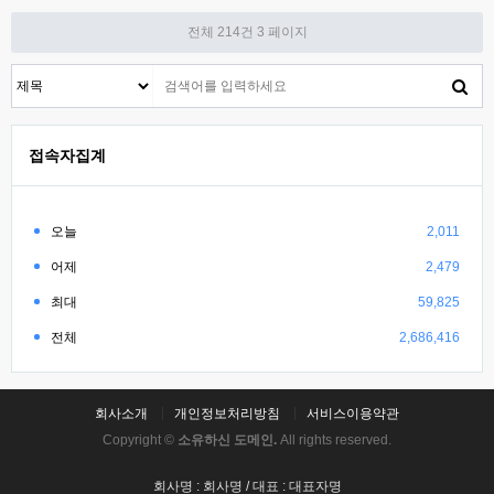
전체 214건
3 페이지
접속자집계
오늘
2,011
어제
2,479
최대
59,825
전체
2,686,416
회사소개
개인정보처리방침
서비스이용약관
Copyright ©
소유하신 도메인.
All rights reserved.
회사명 : 회사명 / 대표 : 대표자명