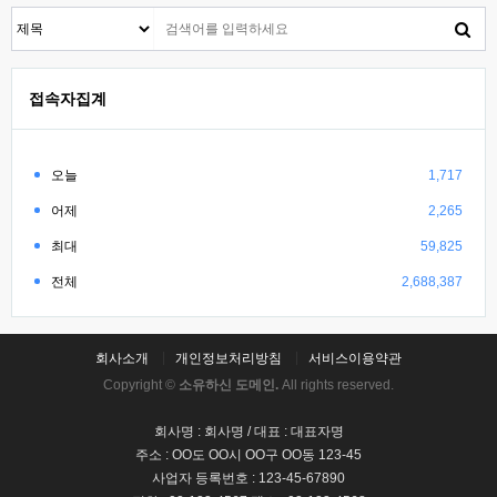
접속자집계
오늘
1,717
어제
2,265
최대
59,825
전체
2,688,387
회사소개
개인정보처리방침
서비스이용약관
Copyright ©
소유하신 도메인.
All rights reserved.
회사명 : 회사명 / 대표 : 대표자명
주소 : OO도 OO시 OO구 OO동 123-45
사업자 등록번호 : 123-45-67890