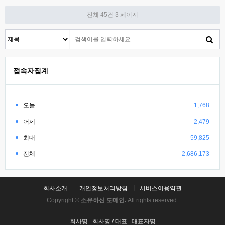
전체 45건
3 페이지
접속자집계
오늘
1,768
어제
2,479
최대
59,825
전체
2,686,173
회사소개
개인정보처리방침
서비스이용약관
Copyright ©
소유하신 도메인.
All rights reserved.
회사명 : 회사명 / 대표 : 대표자명