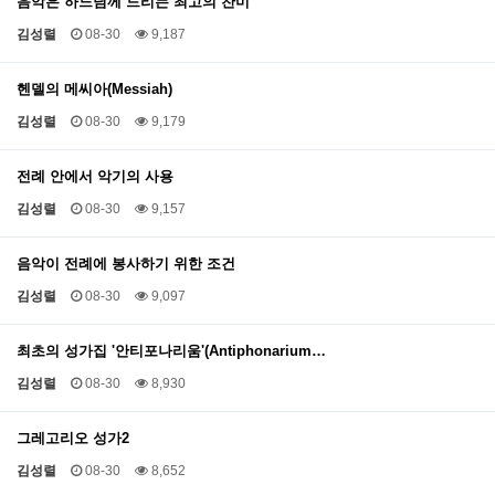
음악은 하느님께 드리는 최고의 찬미
김성렬
08-30
9,187
헨델의 메씨아(Messiah)
김성렬
08-30
9,179
전례 안에서 악기의 사용
김성렬
08-30
9,157
음악이 전례에 봉사하기 위한 조건
김성렬
08-30
9,097
최초의 성가집 '안티포나리움'(Antiphonarium…
김성렬
08-30
8,930
그레고리오 성가2
김성렬
08-30
8,652