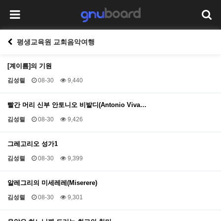
평생교육원 교회음악여행
[계이름]의 기원
김성렬
08-30
9,440
빨간 머리 신부 안토니오 비발디(Antonio Viva…
김성렬
08-30
9,426
그레고리오 성가1
김성렬
08-30
9,399
알레그리의 미세레레(Miserere)
김성렬
08-30
9,301