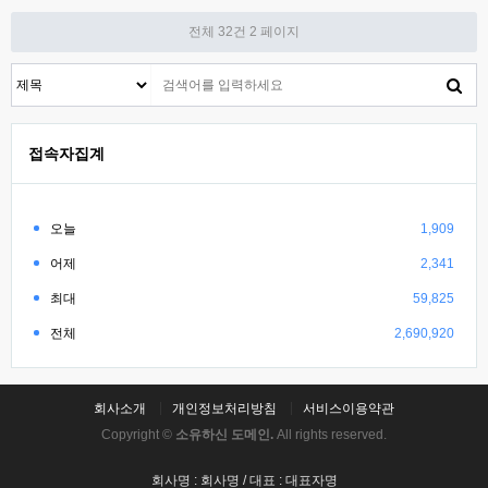
전체 32건
2 페이지
접속자집계
오늘
1,909
어제
2,341
최대
59,825
전체
2,690,920
회사소개
개인정보처리방침
서비스이용약관
Copyright ©
소유하신 도메인.
All rights reserved.
회사명 : 회사명 / 대표 : 대표자명