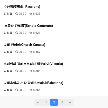
수난곡(受難曲, Passione)
김성렬
08-30
8,636
'스콜라 칸또룸'(Schola Cantorum)
김성렬
08-30
8,628
교회 칸타타(Church Cantata)
김성렬
08-30
8,467
스페인의 팔레스트리나 빅토리아(Victoria)
김성렬
08-30
8,384
교회음악의 거장 팔레스트리나(Palestrina)
김성렬
08-30
8,356
1
3
2