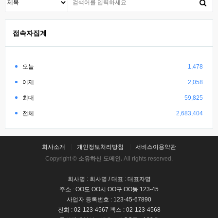
접속자집계
오늘
1,478
어제
2,058
최대
59,825
전체
2,683,404
회사소개
개인정보처리방침
서비스이용약관
Copyright ©
소유하신 도메인.
All rights reserved.
회사명 : 회사명 / 대표 : 대표자명
주소 : OO도 OO시 OO구 OO동 123-45
사업자 등록번호 : 123-45-67890
전화 : 02-123-4567 팩스 : 02-123-4568