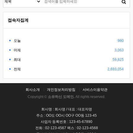
접속자집계
오늘
980
어제
3,063
최대
59,825
전체
2,693,054
회사소개
개인정보처리방침
서비스이용약관
Copyright ©
소유하신 도메인.
All rights reserved.
회사명 : 회사명 / 대표 : 대표자명
주소 : OO도 OO시 OO구 OO동 123-45
사업자 등록번호 : 123-45-67890
전화 : 02-123-4567 팩스 : 02-123-4568