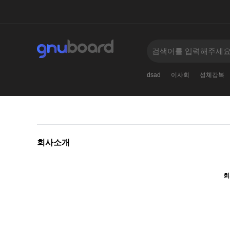
romselectsleep0aunionselect1
계산기
2023
dsad
이사회
성체강복
회사소개
회