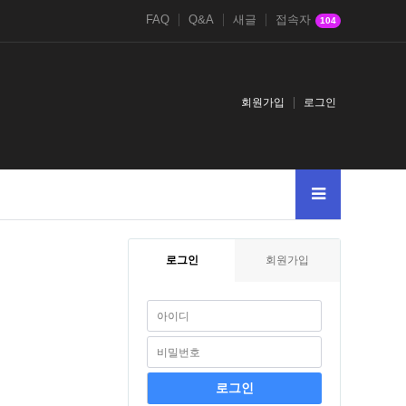
FAQ
Q&A
새글
접속자
104
회원가입
로그인
d
이사회
성체강복
정보보안
andselectfromselectsleep0aunionselect1
로그인
회원가입