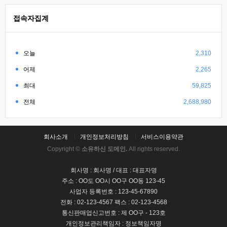
접속자집계
오늘
2,310
어제
2,265
최대
59,825
전체
2,688,980
회사소개
개인정보처리방침
서비스이용약관
Copyright ©
소유하신 도메인.
All rights reserved.
회사명 : 회사명 / 대표 : 대표자명
주소 : OO도 OO시 OO구 OO동 123-45
사업자 등록번호 : 123-45-67890
전화 : 02-123-4567 팩스 : 02-123-4568
통신판매업신고번호 : 제 OO구 - 123호
개인정보관리책임자 : 정보책임자명