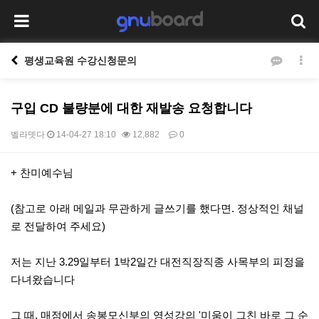
평생교육원 수강신청문의
구입 CD 불량분에 대한 재발송 요청합니다
벨라뎃다
14-04-27 18:10
12,882
0
본문
+ 찬미예수님
(참고로 아래 메일과 무관하게 글쓰기를 했다면. 정상적인 채널
로 전달하여 주세요)
저는 지난 3.29일부터 1박2일간 대전직장직종 사목부의 피정을
다녀왔습니다
그 때, 매점에서 송봉모신부의 영성강의 '미움이 그친 바로 그 순