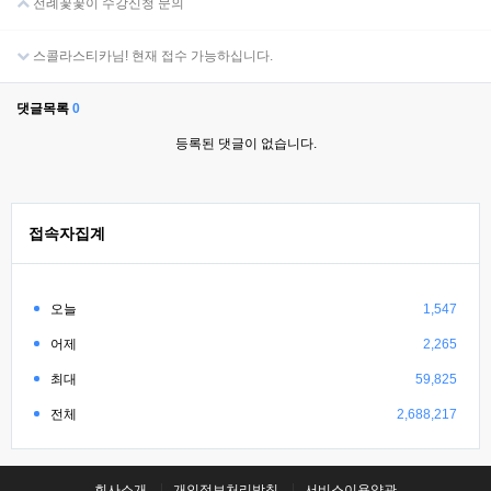
전례꽃꽃이 수강신청 문의
스콜라스티카님! 현재 접수 가능하십니다.
댓글목록
0
등록된 댓글이 없습니다.
접속자집계
오늘
1,547
어제
2,265
최대
59,825
전체
2,688,217
회사소개
개인정보처리방침
서비스이용약관